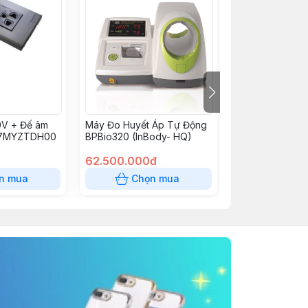
0V + Đế âm
Máy Đo Huyết Áp Tự Động
Tháp giải nhiệ
-7MYZTDH00
BPBio320 (InBody- HQ)
LBN-100 loại 20
đầu vào 37oC, 
62.500.000đ
2.250.000.0
n mua
Chọn mua
Chọn