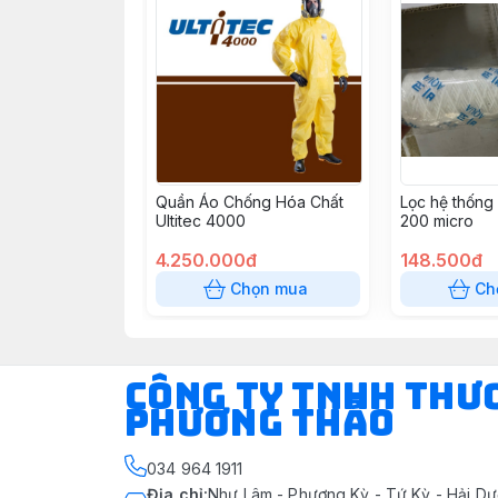
Quần Áo Chống Hóa Chất
Lọc hệ thống
Ultitec 4000
200 micro
4.250.000đ
148.500đ
Chọn mua
Ch
CÔNG TY TNHH THƯ
PHƯƠNG THẢO
034 964 1911
Địa chỉ
:
Như Lâm - Phượng Kỳ - Tứ Kỳ - Hải Dư