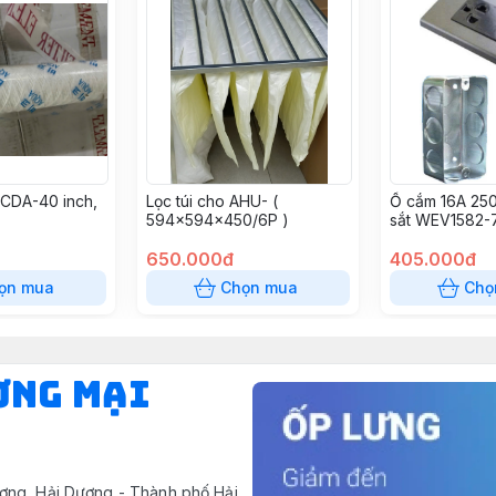
 CDA-40 inch,
Lọc túi cho AHU- (
Ổ cắm 16A 25
594x594x450/6P )
sắt WEV1582
650.000đ
405.000đ
ọn mua
Chọn mua
Chọ
ƠNG MẠI
ơng, Hải Dương - Thành phố Hải