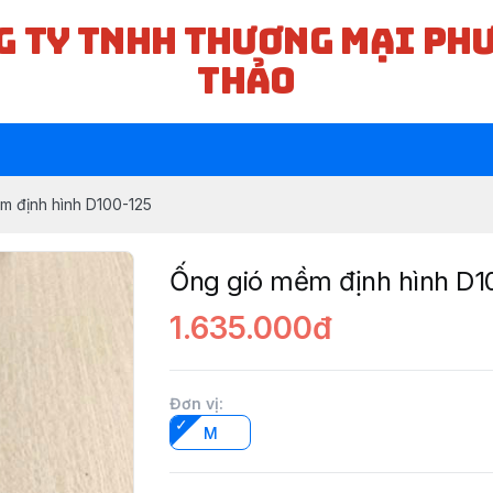
G TY TNHH THƯƠNG MẠI PH
THẢO
m định hình D100-125
Ống gió mềm định hình D1
1.635.000đ
Đơn vị
:
M