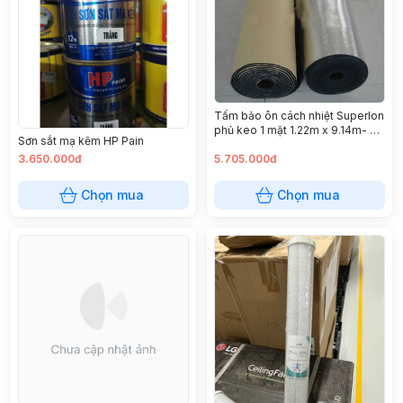
Tấm bảo ôn cách nhiệt Superlon
phủ keo 1 mặt 1.22m x 9.14m- Độ
Sơn sắt mạ kẽm HP Pain
dày 19mm
3.650.000đ
5.705.000đ
Chọn mua
Chọn mua