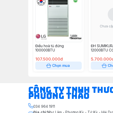
Điều hoà tủ đứng
ĐH SUMIKUR
100000BTU
12000BTU C
107.500.000đ
5.700.000
Chọn mua
Ch
CÔNG TY TNHH THƯ
PHƯƠNG THẢO
034 964 1911
Địa chỉ
:
Như Lâm - Phượng Kỳ - Tứ Kỳ - Hải Dư