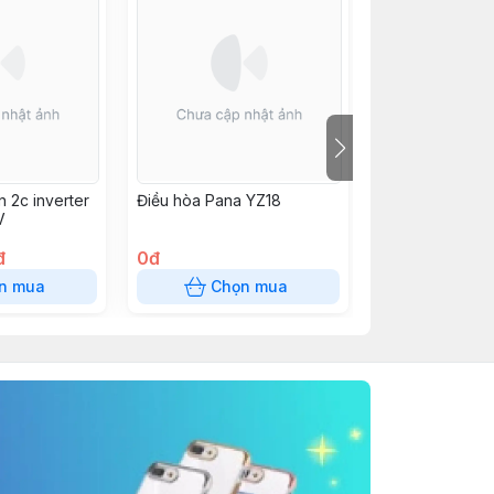
n 2c inverter
Điều hòa Pana YZ18
Điều hòa Panas
V
Inverter Cu/RU
đ
0đ
0đ
n mua
Chọn mua
Chọn