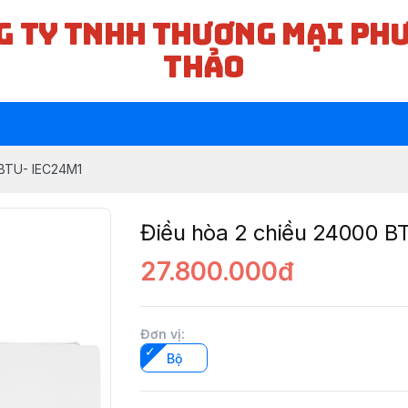
G TY TNHH THƯƠNG MẠI PH
THẢO
 BTU- IEC24M1
Điều hòa 2 chiều 24000 B
27.800.000đ
Đơn vị
:
Bộ