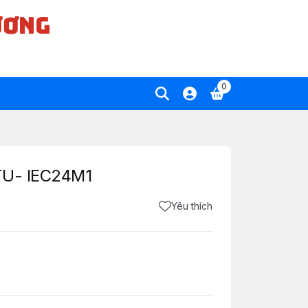
ƯƠNG
0
TU- IEC24M1
Yêu thích