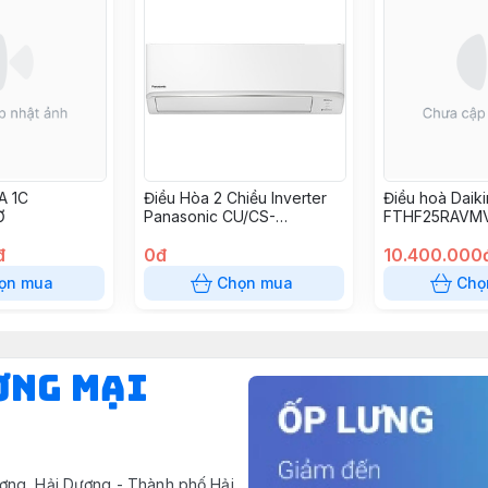
A 1C
Điều Hòa 2 Chiều Inverter
Điều hoà Daiki
Ơ
Panasonic CU/CS-
FTHF25RAVM
YZ12WKH-8 12000btu
đ
0đ
10.400.000
ọn mua
Chọn mua
Chọ
ƠNG MẠI
ơng, Hải Dương - Thành phố Hải