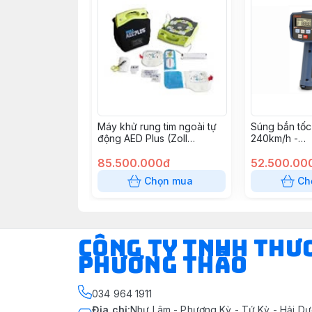
Máy khử rung tim ngoài tự
Súng bắn tốc
động AED Plus (Zoll
240km/h -
Medical USA)
RADARVELO
85.500.000đ
52.500.00
Chọn mua
Ch
CÔNG TY TNHH THƯ
PHƯƠNG THẢO
034 964 1911
Địa chỉ
:
Như Lâm - Phượng Kỳ - Tứ Kỳ - Hải Dư