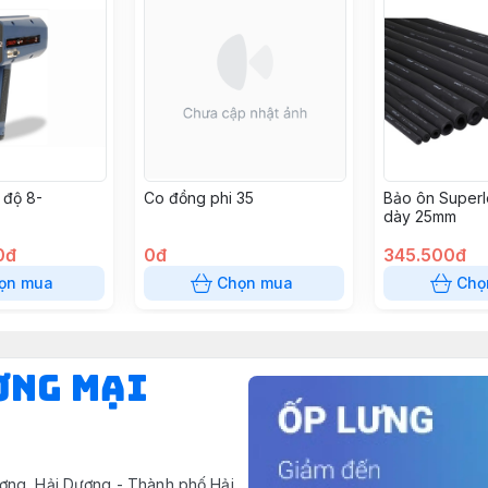
 độ 8-
Co đồng phi 35
Bảo ôn Superl
dày 25mm
8240
0đ
0đ
345.500đ
ọn mua
Chọn mua
Chọ
ƠNG MẠI
ơng, Hải Dương - Thành phố Hải