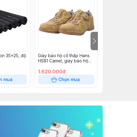
on 35x25, độ
Giày bảo hộ cổ thấp Hans
ĐÈN CHIẾU SÁ
HS81 Camel, giày bảo hộ
KENTUM KT220
mũi thép, giày đế thép cao
cấp Hàn Quốc
1.620.000đ
650.000đ
(225~290mm/300mm)
n mua
Chọn mua
Chọn