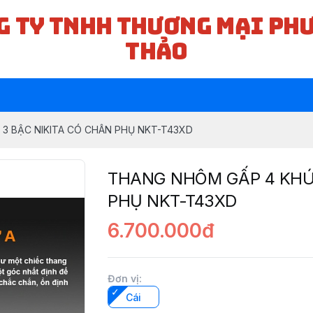
G TY TNHH THƯƠNG MẠI PH
THẢO
3 BẬC NIKITA CÓ CHÂN PHỤ NKT-T43XD
THANG NHÔM GẤP 4 KHÚC
PHỤ NKT-T43XD
6.700.000đ
Đơn vị
:
Cái