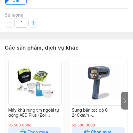
Cái
Số lượng
Các sản phẩm, dịch vụ khác
Máy khử rung tim ngoài tự
Súng bắn tốc độ 8-
động AED Plus (Zoll
240km/h -
Medical USA)
RADARVELO8240
85.500.000đ
52.500.000đ
Chọn mua
Chọn mua