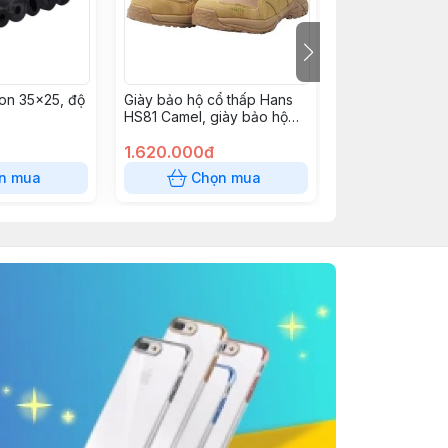
on 35x25, độ
Giày bảo hộ cổ thấp Hans
ĐÈN CHIẾU SÁ
HS81 Camel, giày bảo hộ
KENTUM KT220
mũi thép, giày đế thép cao
cấp Hàn Quốc
1.620.000đ
650.000đ
(225~290mm/300mm)
n mua
Chọn mua
Chọn