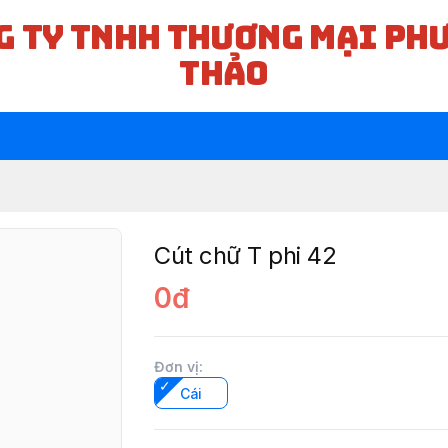
G TY TNHH THƯƠNG MẠI PH
THẢO
Cút chữ T phi 42
0đ
Đơn vị
:
Cái