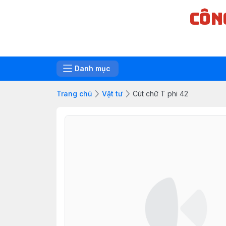
CÔN
Danh mục
Trang chủ
Vật tư
Cút chữ T phi 42