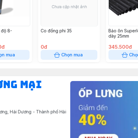
 độ 8-
Co đồng phi 35
Bảo ôn Superl
dày 25mm
8240
0đ
0đ
345.500đ
ọn mua
Chọn mua
Chọ
ƠNG MẠI
ơng, Hải Dương - Thành phố Hải