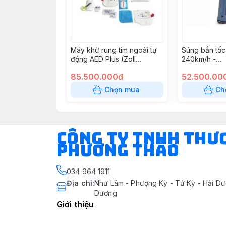
Máy khử rung tim ngoài tự
Súng bắn tốc
động AED Plus (Zoll
240km/h -
Medical USA)
RADARVELO
85.500.000đ
52.500.00
Chọn mua
Ch
CÔNG TY TNHH THƯ
PHƯƠNG THẢO
034 964 1911
Địa chỉ
:
Như Lâm - Phượng Kỳ - Tứ Kỳ - Hải Dư
Dương
Giới thiệu