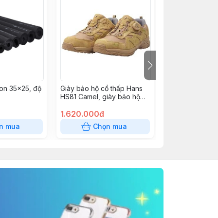
on 35x25, độ
Giày bảo hộ cổ thấp Hans
ĐÈN CHIẾU SÁ
HS81 Camel, giày bảo hộ
KENTUM KT220
mũi thép, giày đế thép cao
cấp Hàn Quốc
1.620.000đ
650.000đ
(225~290mm/300mm)
n mua
Chọn mua
Chọn