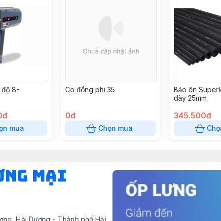
 độ 8-
Co đồng phi 35
Bảo ôn Superl
dày 25mm
8240
0đ
0đ
345.500đ
ọn mua
Chọn mua
Chọ
ƠNG MẠI
ơng, Hải Dương - Thành phố Hải