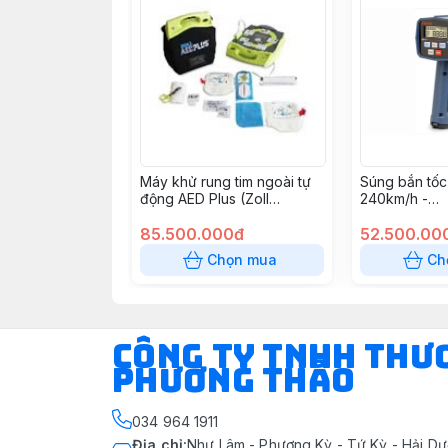
Máy khử rung tim ngoài tự
Súng bắn tốc
động AED Plus (Zoll
240km/h -
Medical USA)
RADARVELO
85.500.000đ
52.500.00
Chọn mua
Ch
CÔNG TY TNHH THƯ
PHƯƠNG THẢO
034 964 1911
Địa chỉ
:
Như Lâm - Phượng Kỳ - Tứ Kỳ - Hải Dư