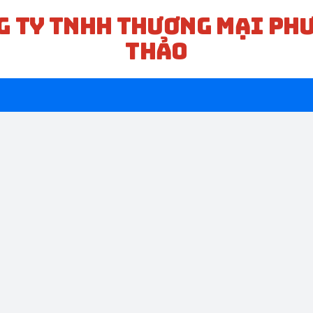
G TY TNHH THƯƠNG MẠI PH
THẢO