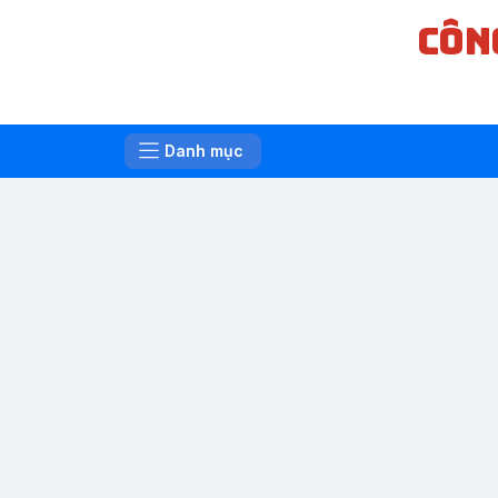
CÔN
Danh mục